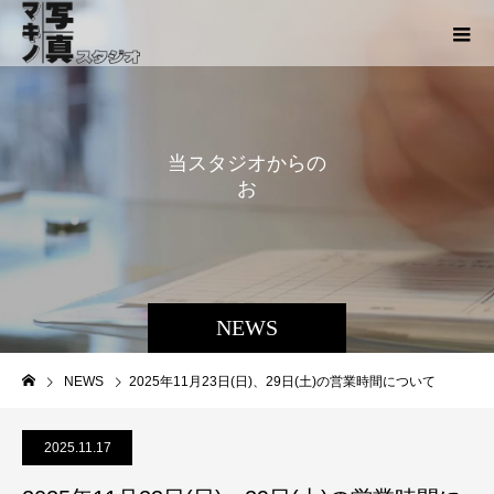
当
ス
タ
ジ
オ
か
ら
の
お
知
ら
せ
NEWS
NEWS
2025年11月23日(日)、29日(土)の営業時間について
2025.11.17