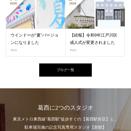
2026
2026
ウインドーが“夏”バージョ
【続報】令和9年江戸川区
ンになりました
成人式が変更されました
diary
diary
ブログ一覧
葛西に2つのスタジオ
東京メトロ東西線"葛西駅"徒歩すぐの【葛西駅前店】と、
駐車場完備の記念写真専用スタジオ【新館】