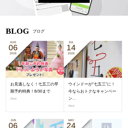
BLOG
ブログ
AUG
JUL
06
14
2026
2026
お見逃しなく！七五三の早
ウインドーが“七五三”に！
期予約特典！8/30まで
今ならおトクなキャンペー
ン...
diary
diary
JUN
MAY
06
24