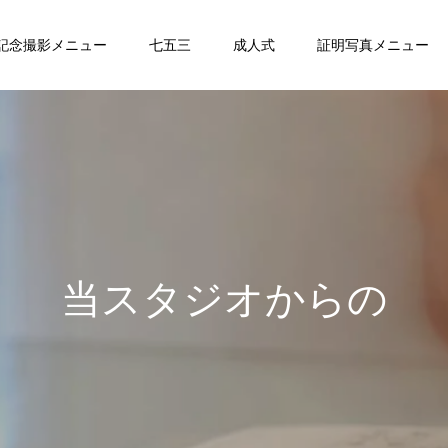
記念撮影メニュー
七五三
成人式
証明写真メニュー
当
ス
タ
ジ
オ
か
ら
の
お
知
ら