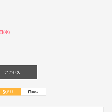
日(水)
アクセス
RSS
note