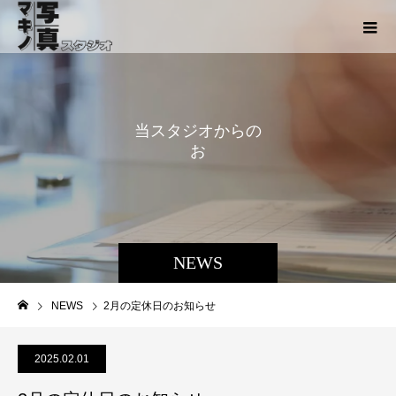
当
ス
タ
ジ
オ
か
ら
の
お
知
ら
せ
NEWS
NEWS
2月の定休日のお知らせ
2025.02.01