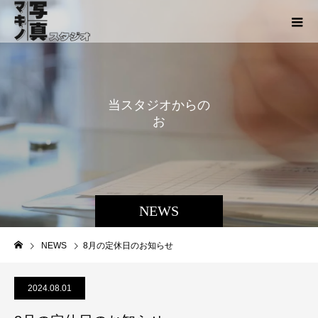
当
ス
タ
ジ
オ
か
ら
の
お
知
ら
せ
NEWS
NEWS
8月の定休日のお知らせ
2024.08.01