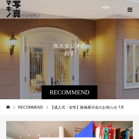
当
ス
タ
ジ
オ
の
お
す
す
め
情
RECOMMEND
RECOMMEND
【成人式・女性】振袖展示会のお知らせ 7月