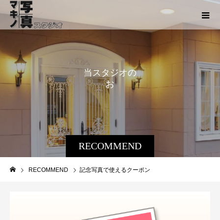
当
ス
タ
ジ
オ
の
お
す
す
め
情
RECOMMEND
RECOMMEND
記念写真で使えるクーポン