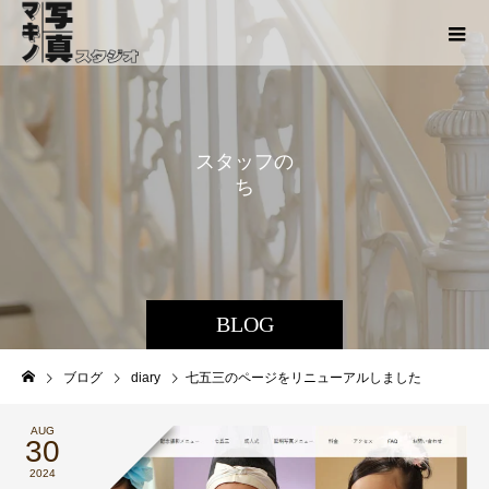
ス
タ
ッ
フ
の
ち
ょ
こ
っ
BLOG
ブログ
diary
七五三のページをリニューアルしました
AUG
30
2024