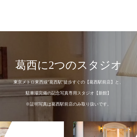
葛西に2つのスタジオ
東京メトロ東西線"葛西駅"徒歩すぐの【葛西駅前店】と、
駐車場完備の記念写真専用スタジオ【新館】
※証明写真は葛西駅前店のみ取り扱いです。