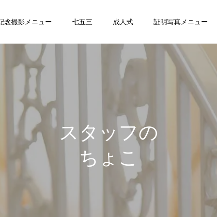
記念撮影メニュー
七五三
成人式
証明写真メニュー
ス
タ
ッ
フ
の
ち
ょ
こ
っ
と
日
記
。