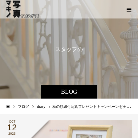
ス
タ
ッ
フ
の
ち
ょ
こ
BLOG
ブログ
diary
秋の額縁付写真プレゼントキャンペーンを実施中！クーポンをお忘れなく！
OCT
12
2023