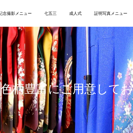
記念撮影メニュー
七五三
成人式
証明写真メニュー
柄
豊
富
に
ご
用
意
し
て
お
り