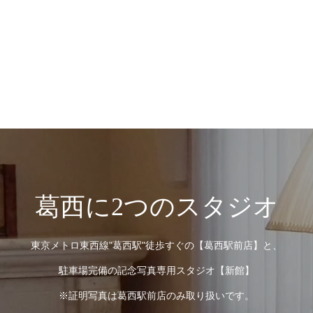
葛西に2つのスタジオ
東京メトロ東西線"葛西駅"徒歩すぐの【葛西駅前店】と、
駐車場完備の記念写真専用スタジオ【新館】
※証明写真は葛西駅前店のみ取り扱いです。